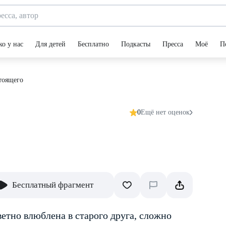
ко у нас
Для детей
Бесплатно
Подкасты
Пресса
Моё
П
тоящего
0
Ещё нет оценок
Бесплатный фрагмент
ветно влюблена в старого друга, сложно