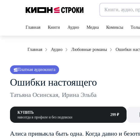
Главная
Книги
Аудио
Медиа
Комиксы
Толь
Ошибки нас
Главная
Аудио
Любовные романы
Платная аудиокнига
Ошибки настоящего
Татьяна Осинская
,
Ирина Эльба
КУПИТЬ
299 ₽
навсегда в профиле и без подписки
Алиса привыкла быть одна. Когда давно и безот