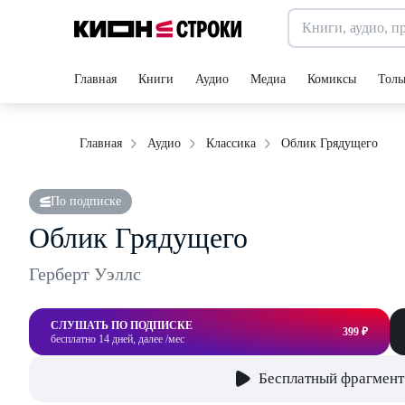
Главная
Книги
Аудио
Медиа
Комиксы
Толь
Облик Грядущего
Главная
Аудио
Классика
По подписке
Облик Грядущего
Герберт Уэллс
СЛУШАТЬ ПО ПОДПИСКЕ
399 ₽
бесплатно 14 дней, далее /мес
Бесплатный фрагмент