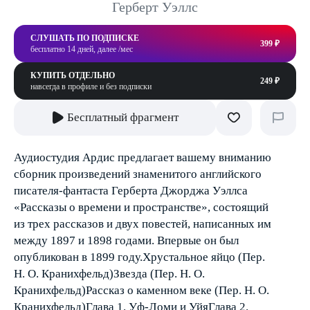
Герберт Уэллс
СЛУШАТЬ ПО ПОДПИСКЕ
399 ₽
бесплатно 14 дней, далее /мес
КУПИТЬ ОТДЕЛЬНО
249 ₽
навсегда в профиле и без подписки
Бесплатный фрагмент
Аудиостудия Ардис предлагает вашему вниманию
сборник произведений знаменитого английского
писателя-фантаста Герберта Джорджа Уэллса
«Рассказы о времени и пространстве», состоящий
из трех рассказов и двух повестей, написанных им
между 1897 и 1898 годами. Впервые он был
опубликован в 1899 году.Хрустальное яйцо (Пер.
Н. О. Кранихфельд)Звезда (Пер. Н. О.
Кранихфельд)Рассказ о каменном веке (Пер. Н. О.
Кранихфельд)Глава 1. Уф-Ломи и УйяГлава 2.