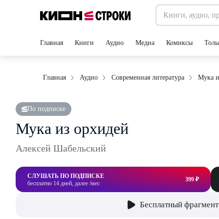
Главная
Книги
Аудио
Медиа
Комиксы
Толь
Мука и
Главная
Аудио
Современная литература
По подписке
Мука из орхидей
Алексей Шабельский
СЛУШАТЬ ПО ПОДПИСКЕ
399 ₽
бесплатно 14 дней, далее /мес
Бесплатный фрагмент