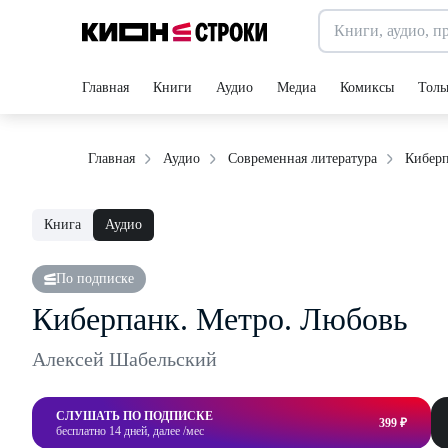
Главная
Книги
Аудио
Медиа
Комиксы
Толь
Киберп
Главная
Аудио
Современная литература
Книга
Аудио
По подписке
Киберпанк. Метро. Любовь
Алексей Шабельский
СЛУШАТЬ ПО ПОДПИСКЕ
399 ₽
бесплатно 14 дней, далее /мес