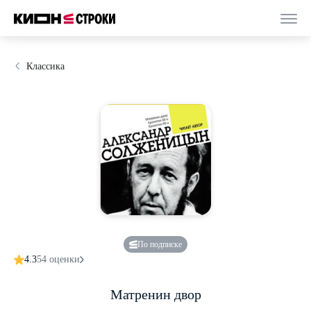
Классика
По подписке
4.3
54 оценки
Матренин двор