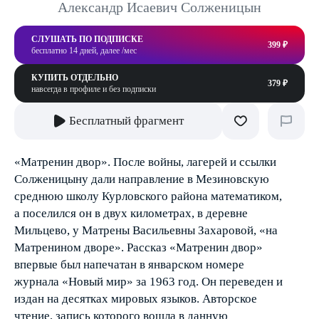
Александр Исаевич Солженицын
СЛУШАТЬ ПО ПОДПИСКЕ
399 ₽
бесплатно 14 дней, далее /мес
КУПИТЬ ОТДЕЛЬНО
379 ₽
навсегда в профиле и без подписки
Бесплатный фрагмент
«Матренин двор». После войны, лагерей и ссылки
Солженицыну дали направление в Мезиновскую
среднюю школу Курловского района математиком,
а поселился он в двух километрах, в деревне
Мильцево, у Матрены Васильевны Захаровой, «на
Матренином дворе». Рассказ «Матренин двор»
впервые был напечатан в январском номере
журнала «Новый мир» за 1963 год. Он переведен и
издан на десятках мировых языков. Авторское
чтение, запись которого вошла в данную