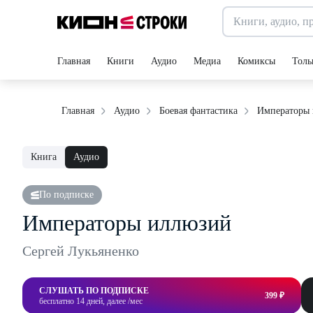
Главная
Книги
Аудио
Медиа
Комиксы
Толь
Императоры
Главная
Аудио
Боевая фантастика
Книга
Аудио
По подписке
Императоры иллюзий
Сергей Лукьяненко
СЛУШАТЬ ПО ПОДПИСКЕ
399 ₽
бесплатно 14 дней, далее /мес