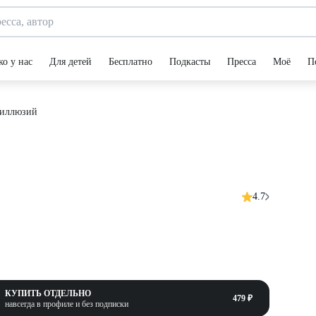
ко у нас
Для детей
Бесплатно
Подкасты
Пресса
Моё
П
 иллюзий
4.7
КУПИТЬ ОТДЕЛЬНО
479 ₽
навсегда в профиле и без подписки