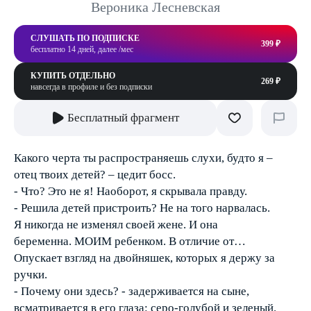
Вероника Лесневская
СЛУШАТЬ ПО ПОДПИСКЕ
399 ₽
бесплатно 14 дней, далее /мес
КУПИТЬ ОТДЕЛЬНО
269 ₽
навсегда в профиле и без подписки
Бесплатный фрагмент
Какого черта ты распространяешь слухи, будто я –
отец твоих детей? – цедит босс.
- Что? Это не я! Наоборот, я скрывала правду.
- Решила детей пристроить? Не на того нарвалась.
Я никогда не изменял своей жене. И она
беременна. МОИМ ребенком. В отличие от…
Опускает взгляд на двойняшек, которых я держу за
ручки.
- Почему они здесь? - задерживается на сыне,
всматривается в его глаза: серо-голубой и зеленый.