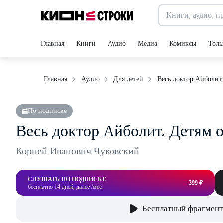
Главная
Книги
Аудио
Медиа
Комиксы
Толь
Весь доктор Айболит.
Главная
Аудио
Для детей
По подписке
Весь доктор Айболит. Детям от
Корней Иванович Чуковский
СЛУШАТЬ ПО ПОДПИСКЕ
399 ₽
бесплатно 14 дней, далее /мес
Бесплатный фрагмент