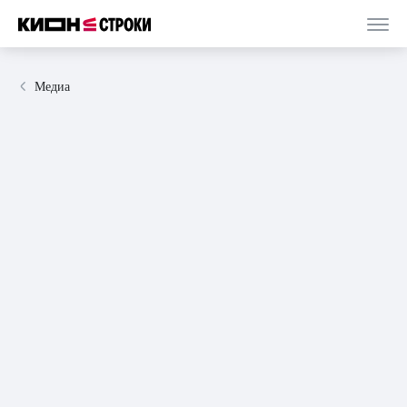
Медиа
05 сентября 2024
статья
8 минут
Тёмное фэнтези с экзотическими сеттингами