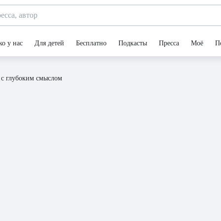
ко у нас
Для детей
Бесплатно
Подкасты
Пресса
Моё
П
 с глубоким смыслом
 о любви с глубоким смыслом