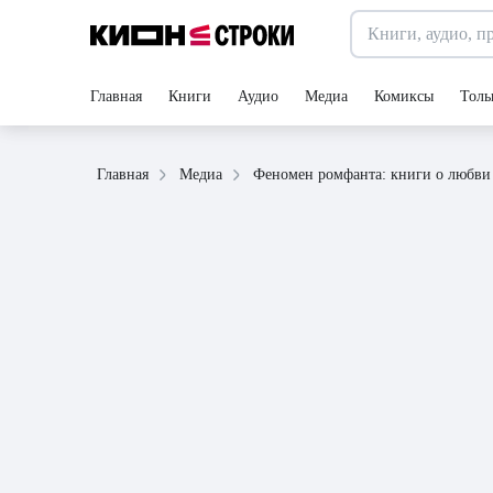
Главная
Книги
Аудио
Медиа
Комиксы
Толь
Феномен ромфанта: книги о любви
Главная
Медиа
06 ноября 2023
статья
3 минуты
Феномен ромфанта: книги