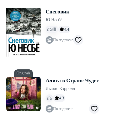
Снеговик
Ю Несбё
4.4
По подписке
Originals
Алиса в Стране Чудес
Льюис Кэрролл
4.3
По подписке