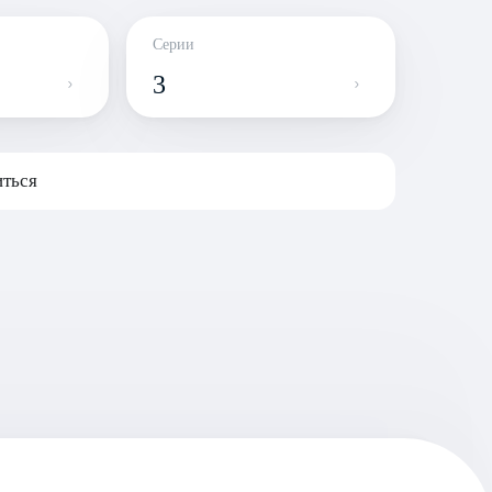
Серии
3
ться