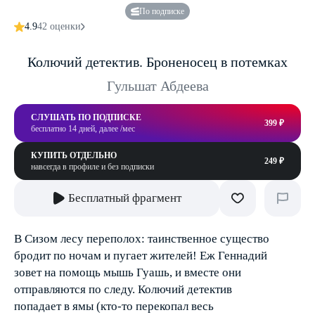
По подписке
4.9
42 оценки
Колючий детектив. Броненосец в потемках
Гульшат Абдеева
СЛУШАТЬ ПО ПОДПИСКЕ
399 ₽
бесплатно 14 дней, далее /мес
КУПИТЬ ОТДЕЛЬНО
249 ₽
навсегда в профиле и без подписки
Бесплатный фрагмент
В Сизом лесу переполох: таинственное существо
бродит по ночам и пугает жителей! Еж Геннадий
зовет на помощь мышь Гуашь, и вместе они
отправляются по следу. Колючий детектив
попадает в ямы (кто-то перекопал весь