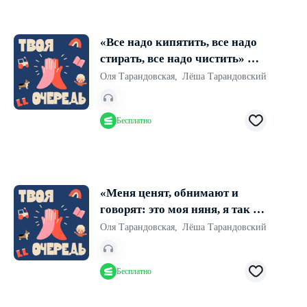
«Все надо кипятить, все надо
стирать, все надо чистить» —
обсуждаем стереотипы о детях
Оля Тарандовская
,
Лёша Тарандовский
и родительстве
Бесплатно
«Меня ценят, обнимают и
говорят: это моя няня, я так ее
люблю!» — выпуск про нянь,
Оля Тарандовская
,
Лёша Тарандовский
ситтеров и всех, кто может
помочь с ребенком
Бесплатно