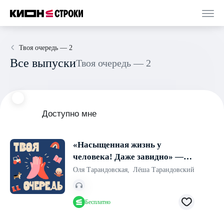
Твоя очередь — 2
Все выпуски
Твоя очередь — 2
Доступно мне
«Насыщенная жизнь у
человека! Даже завидно» —
эпизод про переезды с
Оля Тарандовская
,
Лёша Тарандовский
ребенком
Бесплатно