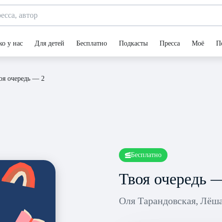
ко у нас
Для детей
Бесплатно
Подкасты
Пресса
Моё
П
оя очередь — 2
Бесплатно
Твоя очередь 
Оля Тарандовская
Лёша