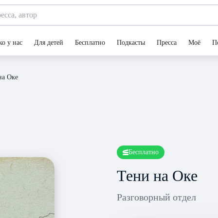
ко у нас
Для детей
Бесплатно
Подкасты
Пресса
Моё
П
на Оке
Бесплатно
Тени на Оке
Разговорный отдел