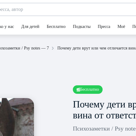
ко у нас
Для детей
Бесплатно
Подкасты
Пресса
Моё
П
Почему дети врут или чем отличается вин
ихозаметки / Psy notes — 7
Бесплатно
Почему дети вр
вина от ответс
Психозаметки / Psy not