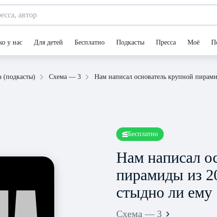
ко у нас
Для детей
Бесплатно
Подкасты
Пресса
Моё
П
Нам написал основатель крупной пирами
а (подкасты)
Схема — 3
Бесплатно
Нам написал о
пирамиды из 2
стыдно ли ему
Схема — 3