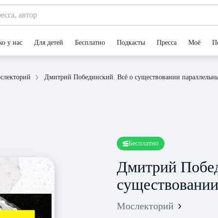
ко у нас
Для детей
Бесплатно
Подкасты
Пресса
Моё
П
Дмитрий Побединский. Всё о существовании параллельн
слекторий
Бесплатно
Дмитрий Побед
существовании
Мослекторий