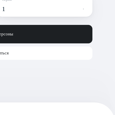
1
персоны
ться