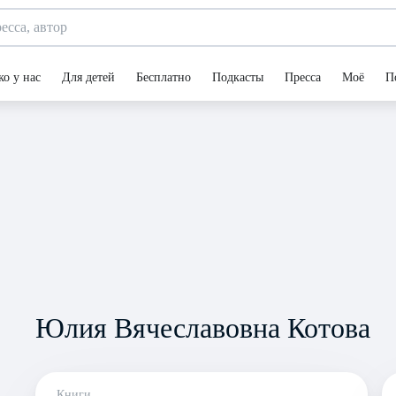
ко у нас
Для детей
Бесплатно
Подкасты
Пресса
Моё
П
Юлия Вячеславовна Котова
Книги