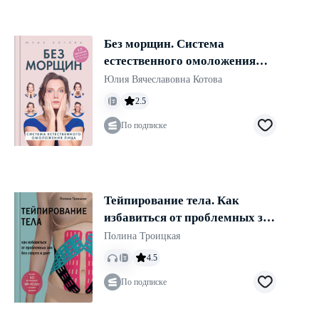
Без морщин. Система
естественного омоложения
лица
Юлия Вячеславовна Котова
2.5
По подписке
Тейпирование тела. Как
избавиться от проблемных зон
без спорта и диет
Полина Троицкая
4.5
По подписке