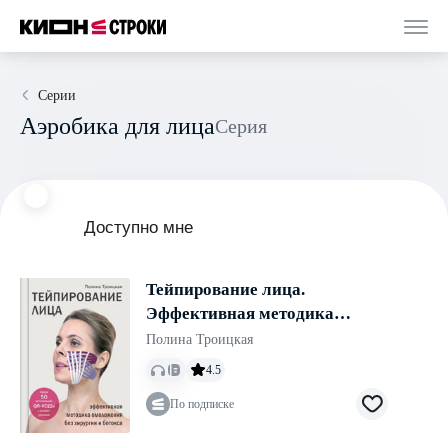
Серии
Аэробика для лица
Серия
Доступно мне
Тейпирование лица.
Эффективная методика
омоложения без хирургии и
Полина Троицкая
ботокса
4.5
По подписке