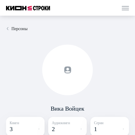
Персоны
Вика Войцек
Книги
Аудиокниги
Серии
3
2
1