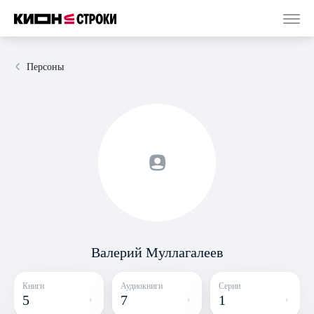
Персоны
Валерий Муллагалеев
Книги
Аудиокниги
Серии
5
7
1