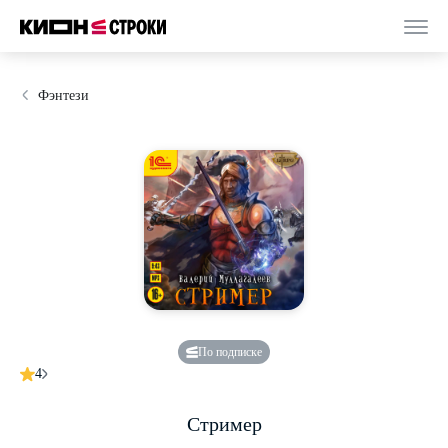
Фэнтези
По подписке
4
Стример