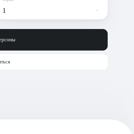
1
персоны
ться