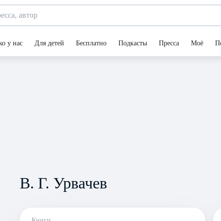
ко у нас
Для детей
Бесплатно
Подкасты
Пресса
Моё
П
В. Г. Урвачев
Книги