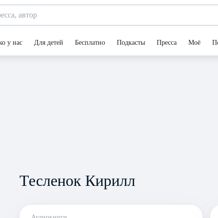
ко у нас
Для детей
Бесплатно
Подкасты
Пресса
Моё
П
Тесленок Кирилл
Аудиокниги