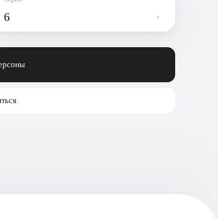
6
персоны
ться