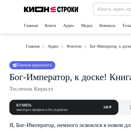
Главная
Книги
Аудио
Медиа
Комиксы
Толь
Бог-Император, к доск
Главная
Аудио
Фэнтези
Платная аудиокнига
Бог-Император, к доске! Книг
Тесленок Кирилл
КУПИТЬ
349 ₽
навсегда в профиле и без подписки
Я, Бог-Император, немного освоился в новом дл