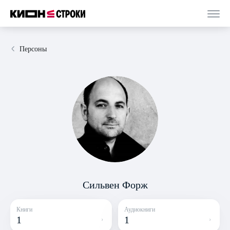
Персоны
Сильвен Форж
Книги
Аудиокниги
1
1