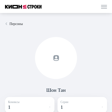
Персоны
Шон Тан
Комиксы
Серии
1
1