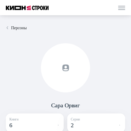
Персоны
Сара Орвиг
Книги
Серии
6
2