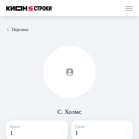
Персоны
С. Холмс
Книги
Серии
1
1