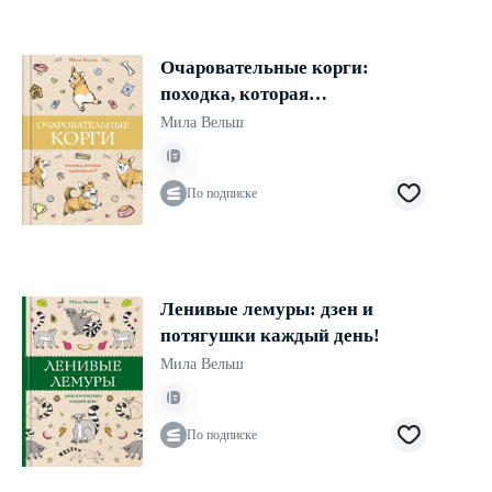
Очаровательные корги:
походка, которая
вдохновляет!
Мила Вельш
По подписке
Ленивые лемуры: дзен и
потягушки каждый день!
Мила Вельш
По подписке