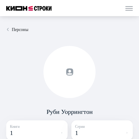
Персоны
Руби Уоррингтон
Книги
Серии
1
1