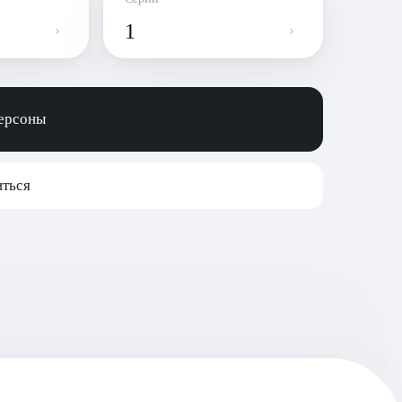
1
персоны
ться