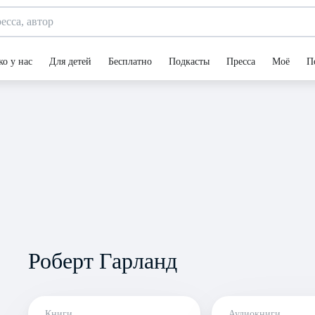
ко у нас
Для детей
Бесплатно
Подкасты
Пресса
Моё
П
Роберт Гарланд
Книги
Аудиокниги