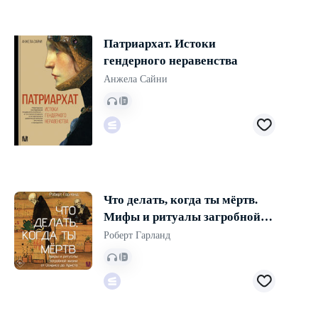
Патриархат. Истоки
гендерного неравенства
Анжела Сайни
Что делать, когда ты мёртв.
Мифы и ритуалы загробной
жизни от Осириса до Христа
Роберт Гарланд