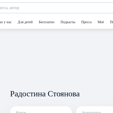
ко у нас
Для детей
Бесплатно
Подкасты
Пресса
Моё
П
Радостина Стоянова
Книги
Аудиокниги