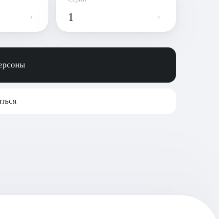
1
персоны
ться