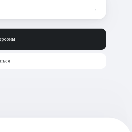
персоны
ться