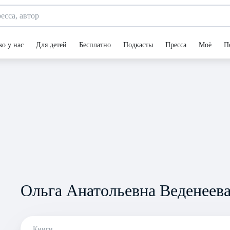
ко у нас
Для детей
Бесплатно
Подкасты
Пресса
Моё
П
Ольга Анатольевна Веденеев
Книги