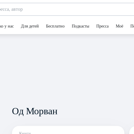
ко у нас
Для детей
Бесплатно
Подкасты
Пресса
Моё
П
Од Морван
Книги