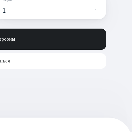
1
персоны
ться