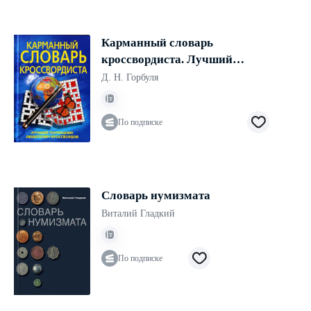
Карманный словарь
кроссвордиста. Лучший
помощник любителям
Д. Н. Горбуля
кроссвордов
По подписке
Словарь нумизмата
Виталий Гладкий
По подписке