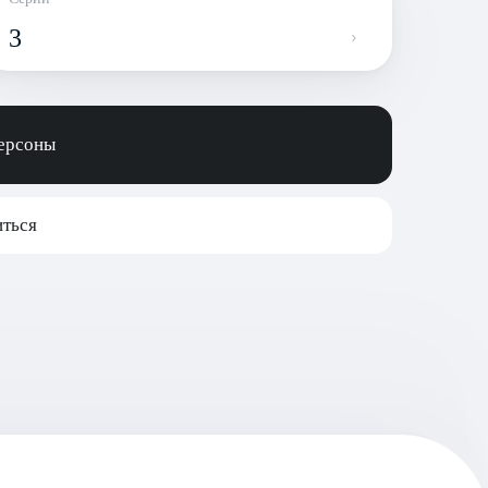
3
персоны
ться