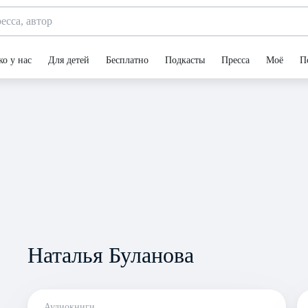
ко у нас
Для детей
Бесплатно
Подкасты
Пресса
Моё
П
Наталья Буланова
Аудиокниги