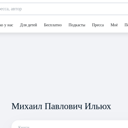
ко у нас
Для детей
Бесплатно
Подкасты
Пресса
Моё
П
Михаил Павлович Ильюх
Книги