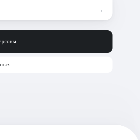
персоны
ться