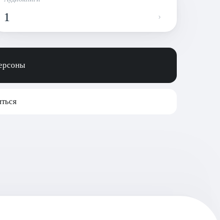
1
персоны
ться