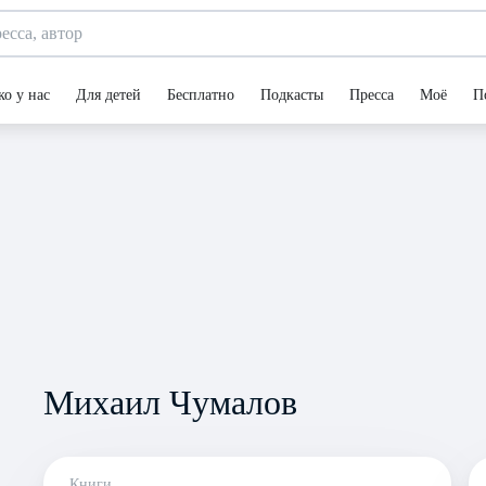
ко у нас
Для детей
Бесплатно
Подкасты
Пресса
Моё
П
Михаил Чумалов
Книги