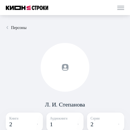
Персоны
Л. И. Степанова
Книги
Аудиокниги
Серии
2
1
2