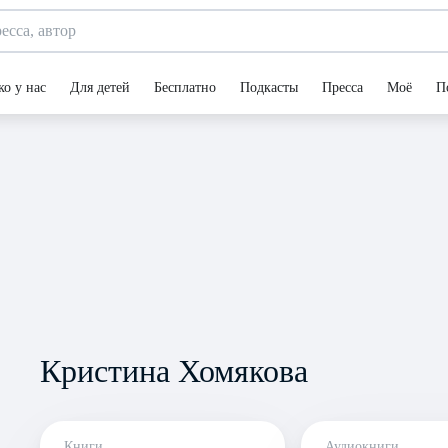
ко у нас
Для детей
Бесплатно
Подкасты
Пресса
Моё
П
Кристина Хомякова
Книги
Аудиокниги