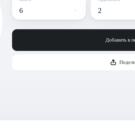
6
2
Добавить в 
Подели