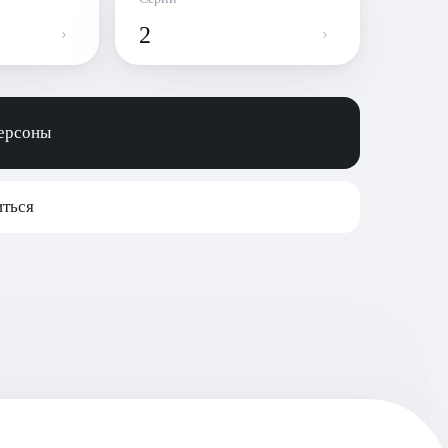
2
персоны
ться