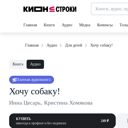
Главная
Книги
Аудио
Медиа
Комиксы
Толь
Хочу собаку!
Главная
Аудио
Для детей
Книга
Аудио
Платная аудиокнига
Хочу собаку!
Инна Цесарь
,
Кристина Хомякова
КУПИТЬ
249 ₽
навсегда в профиле и без подписки