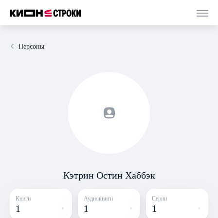
Персоны
Кэтрин Остин Хаббэк
Книги
Аудиокниги
Серии
1
1
1