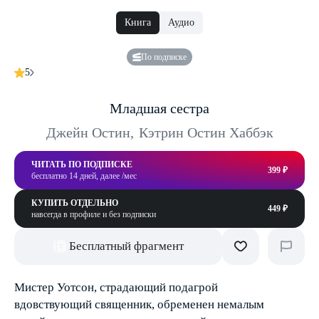
Книга
Аудио
По подписке
5
Младшая сестра
Джейн Остин
,
Кэтрин Остин Хаббэк
ЧИТАТЬ ПО ПОДПИСКЕ
399 ₽
бесплатно 14 дней, далее /мес
КУПИТЬ ОТДЕЛЬНО
449 ₽
навсегда в профиле и без подписки
Бесплатный фрагмент
Мистер Уотсон, страдающий подагрой
вдовствующий священник, обременен немалым