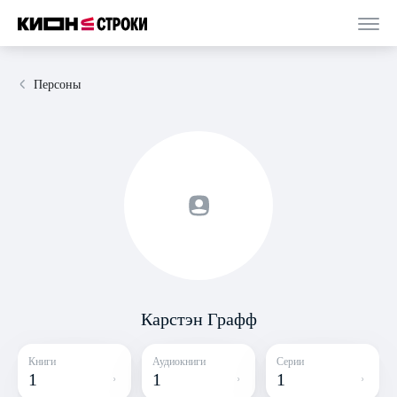
Персоны
Карстэн Графф
Книги
Аудиокниги
Серии
1
1
1