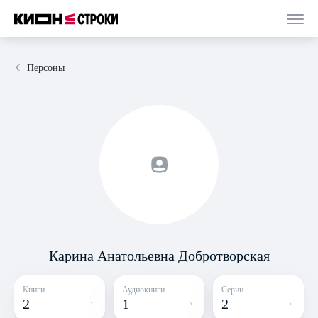
Персоны
Карина Анатольевна Добротворская
Книги
Аудиокниги
Серии
2
1
2